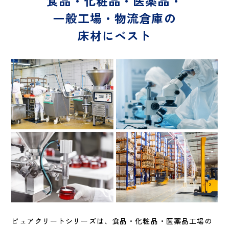
食
品
・
化
粧
品
・
医
薬
品
・
一
般
工
場
・
物
流
倉
庫
の
床
材
に
ベ
ス
ト
ピュアクリートシリーズは、食品・化粧品・医薬品工場の