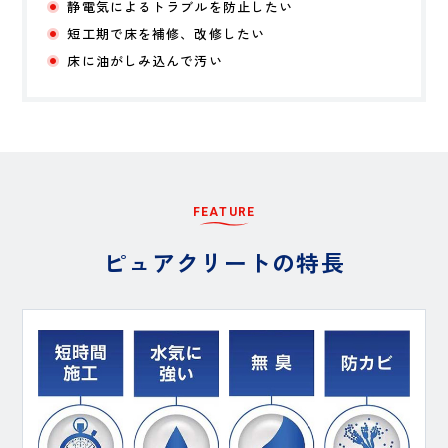
静電気によるトラブルを防止したい
短工期で床を補修、改修したい
床に油がしみ込んで汚い
F
E
A
T
U
R
E
ピ
ュ
ア
ク
リ
ー
ト
の
特
長