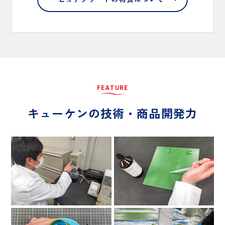
F
E
A
T
U
R
E
キ
ュ
ー
ケ
ン
の
技
術
・
商
品
開
発
力