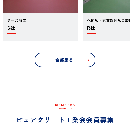
チーズ加工
化粧品・医薬部外品の製
S社
R社
全部見る
M
E
M
B
E
R
S
ピ
ュ
ア
ク
リ
ー
ト
工
業
会
会
員
募
集