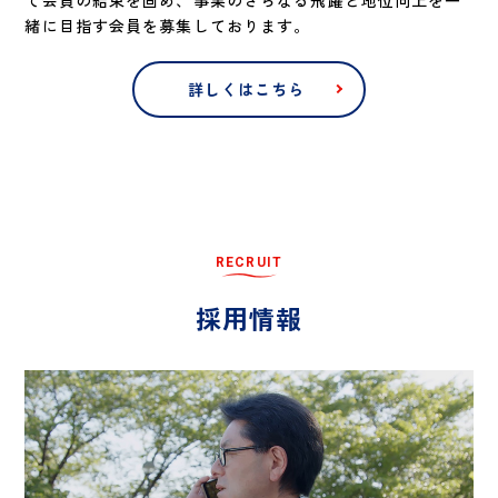
緒に目指す会員を募集しております。
詳しくはこちら
R
E
C
R
U
I
T
採
用
情
報