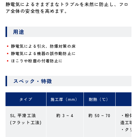
静電気によるさまざまなトラブルを未然に防止し、フロ
ア全体の安全性を高めます。
用途
静電気による引火、防爆対策の床
静電気による機器の誤作動防止に
ほこりや粉塵の付着防止に
スペック・特徴
タイプ
施工厚（mm）
耐熱（℃）
SL 平滑工法
約 3 ~ 4
約 50 ~ 70
・粉体
(フラット工法)
造工場
・クリ