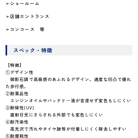
➣ショールーム
➣店舗エントランス
➣コンコース 等
スペック・特徴
【特徴】
①デザイン性
御影石調で高級感のあふれるデザイン。適度な凹凸で優れ
た歩行感。
②耐薬品性
エンジンオイルやバッテリー液が含浸せず変色もしにくい
③耐候性(UV)
直射日光にさらされる外部でも変色しにくい
④耐汚染性
高光沢で汚れやタイヤ跡等が付着しにくく除去しやすい
⑤耐摩耗性