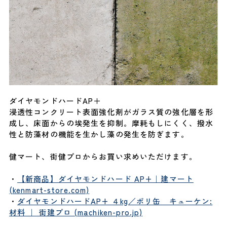
ダイヤモンドハードAP＋
浸透性コンクリート表面強化剤がガラス質の強化層を形
成し、床面からの埃発生を抑制。摩耗もしにくく、撥水
性と防藻材の機能を生かし藻の発生を防ぎます。
健マート、街健プロからお買い求めいただけます。
・
【新商品】ダイヤモンドハード AP+｜建マート
(kenmart-store.com)
・
ダイヤモンドハードAP+ ４kg／ポリ缶 キューケン:
材料 ｜ 街建プロ (machiken-pro.jp)