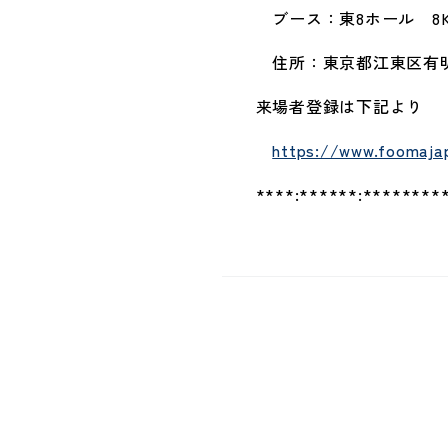
ブース：東8ホール 8K-
住所：
東京都江東区有明
来場者登録は下記より
https://www.foomajap
****:******:**********