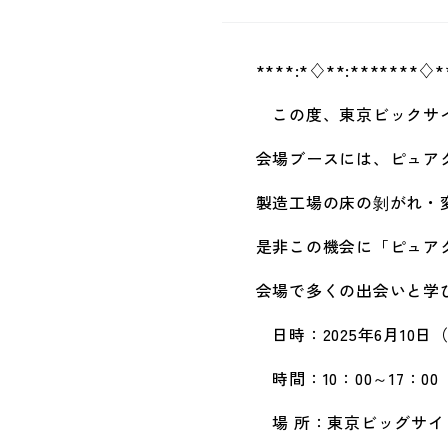
****:*♢**:*******♢**
この度、東京ビックサイトで開
会場ブースには、ピュアク
製造工場の床の剝がれ・変
是非この機会に「ピュアク
会場で多くの出会いと学び
日時：
2025年6月10
時間：10：00～17：00
場 所：
東京ビッグサイト