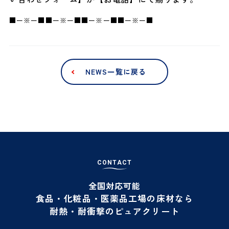
■ー※ー■■ー※ー■■ー※ー■■ー※ー■
NEWS一覧に戻る
C
O
N
T
A
C
T
全国対応可能
食品・化粧品・医薬品工場の床材なら
耐熱・耐衝撃のピュアクリート