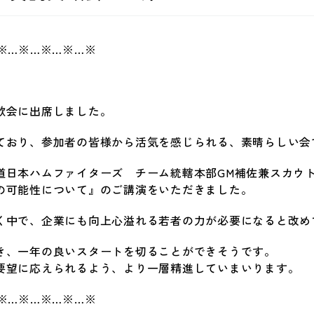
※…※…※…※…※
歓会に出席しました。
ており、参加者の皆様から活気を感じられる、素晴らしい会
道日本ハムファイターズ チーム統轄本部GM補佐兼スカウト
の可能性について』のご講演をいただきました。
く中で、企業にも向上心溢れる若者の力が必要になると改め
き、一年の良いスタートを切ることができそうです。
要望に応えられるよう、より一層精進していまいります。
※…※…※…※…※