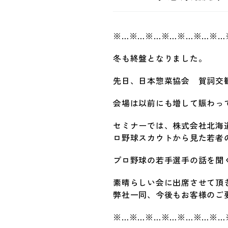
※…※…※…※…※…※…※…
冬も終盤となりました。
先日、日本惣菜協会 賀詞交
会場は以前にも増して賑わっ
セミナーでは、株式会社北海
ロ野球スカウトから見た若者
プロ野球の若手選手の話を聞
素晴らしい会に出席させて頂
弊社一同、今後もお客様のご
※…※…※…※…※…※…※…