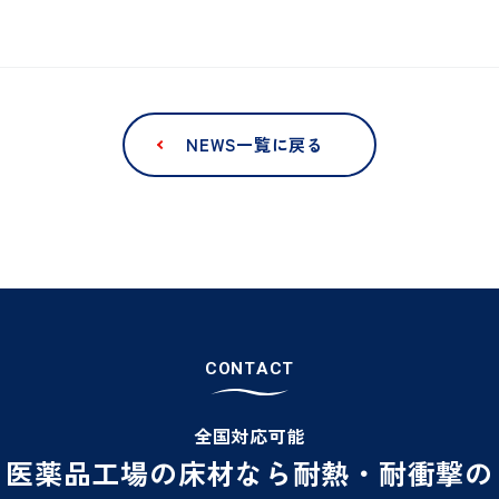
NEWS一覧に戻る
C
O
N
T
A
C
T
全国対応可能
・医薬品工場の床材なら
耐熱・耐衝撃の