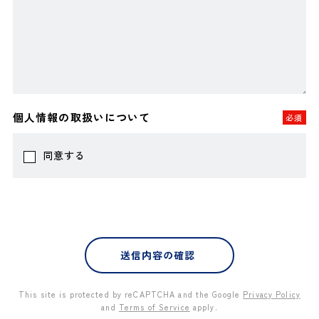
個人情報の取扱いについて
必須
同意する
This site is protected by reCAPTCHA and the Google
Privacy Policy
and
Terms of Service
apply.